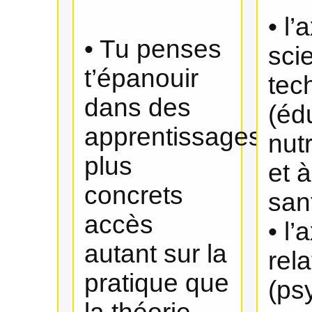
• l’
• Tu penses
scie
t’épanouir
tec
dans des
(éd
apprentissages
nutr
plus
et à
concrets
san
accès
• l’
autant sur la
rela
pratique que
(ps