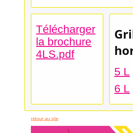
Télécharger
Gri
la brochure
ho
4LS.pdf
5 L
6 L
retour au site