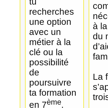
tu
com
recherches
néc
une option
à l
avec un
du 
métier à la
d’a
clé ou la
fami
possibilité
de
La 
poursuivre
s’a
ta formation
troi
ème
en 7
.