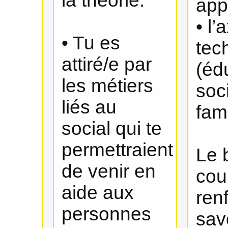
la théorie.
app
• l’
• Tu es
tec
attiré/e par
(éd
les métiers
soc
liés au
fami
social qui te
permettraient
Le 
de venir en
cou
aide aux
ren
personnes
savo