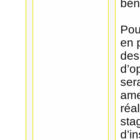
béné
Pou
en 
des
d’op
ser
ame
réa
sta
d’in