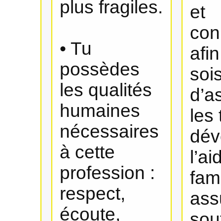
plus fragiles.
et
con
• Tu
afi
possèdes
soi
les qualités
d’a
humaines
les
nécessaires
dév
à cette
l’ai
profession :
fami
respect,
ass
écoute,
sou