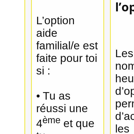
l’o
L’option
aide
familial/e est
Les
faite pour toi
nom
si :
heu
d’op
• Tu as
per
réussi une
d’a
ème
4
et que
les