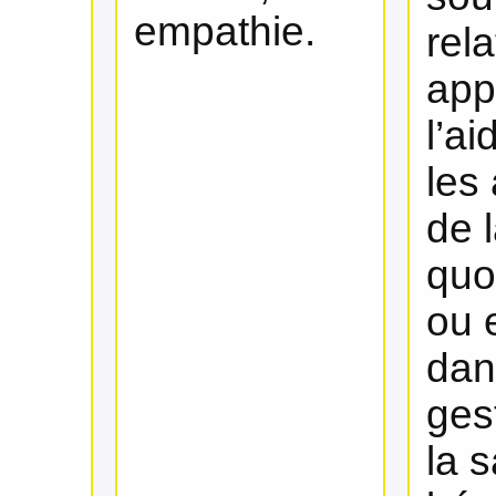
empathie.
rela
app
l’a
les 
de l
quo
ou 
dan
ges
la 