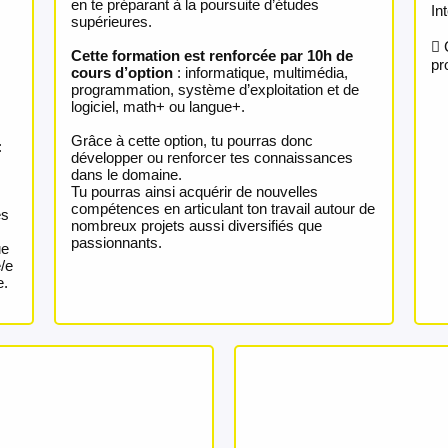
en te préparant à la poursuite d’études
In
supérieures.
 
Cette formation est renforcée par 10h de
pr
cours d’option
: informatique, multimédia,
programmation, système d’exploitation et de
logiciel, math+ ou langue+.
Grâce à cette option, tu pourras donc
:
développer ou renforcer tes connaissances
dans le domaine.
Tu pourras ainsi acquérir de nouvelles
compétences en articulant ton travail autour de
es
nombreux projets aussi diversifiés que
passionnants.
ue
/e
e.