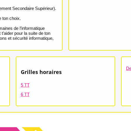
nement Secondaire Supérieur).
 ton choix.
aines de l’informatique
t’aider pour la suite de ton
ions et sécurité informatique,
De
Grilles horaires
5 TT
6 TT