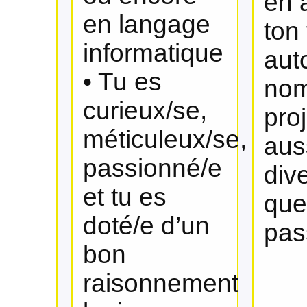
en a
en langage
ton 
informatique
aut
• Tu es
nom
curieux/se,
pro
méticuleux/se,
aus
passionné/e
dive
et tu es
qu
doté/e d’un
pas
bon
raisonnement