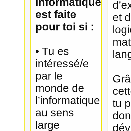
informatique
d’ex
est faite
et 
pour toi si
:
logi
mat
• Tu es
lan
intéressé/e
par le
Grâ
monde de
cett
l’informatique
tu 
au sens
don
large
dév