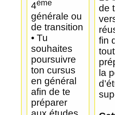
ème
4
de 
générale ou
vers
de transition
réu
• Tu
fin 
souhaites
tout
poursuivre
pré
ton cursus
la 
en général
d’é
afin de te
sup
préparer
aux études