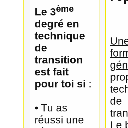
ème
Le 3
degré en
technique
Une
de
for
transition
gén
est fait
pro
pour toi si
:
tec
de
• Tu as
tran
réussi une
Le 