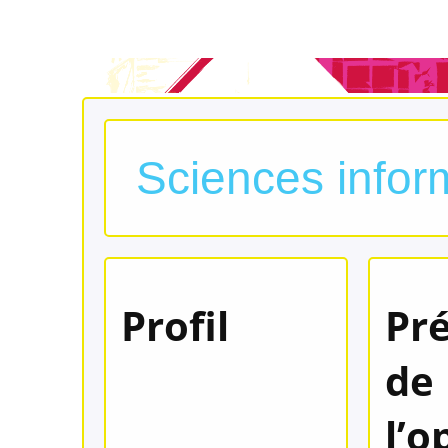
Sciences infor
Profil
Pr
de
l’o