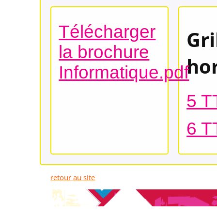
Télécharger
Gri
la brochure
hor
Informatique.pdf
5 T
6 T
retour au site