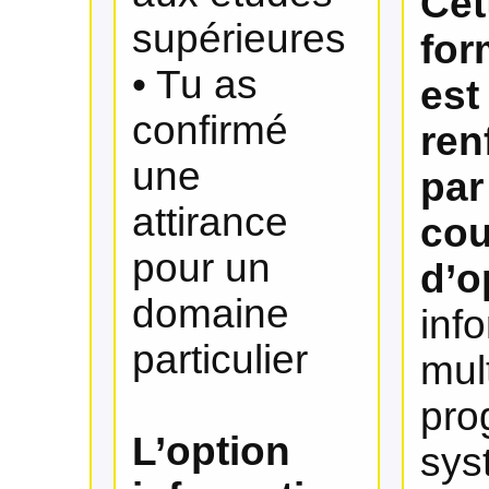
Cet
supérieures
for
• Tu as
est
confirmé
ren
une
par
attirance
cou
pour un
d’o
domaine
inf
particulier
mul
pro
L’option
sys